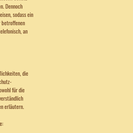
en. Dennoch
isen, sodass ein
r betroffenen
elefonisch, an
ichkeiten, die
chutz-
wohl für die
verständlich
n erläutern.
e: