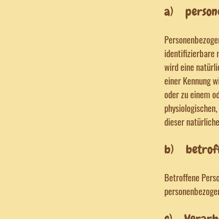
a) person
Personenbezogene
identifizierbare
wird eine natürl
einer Kennung w
oder zu einem o
physiologischen,
dieser natürliche
b) betroff
Betroffene Person
personenbezogen
c) Verarb