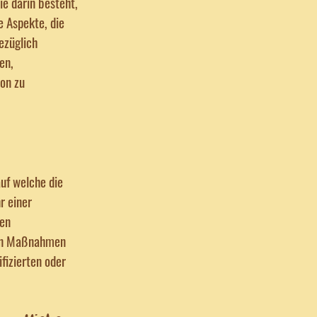
ie darin besteht,
 Aspekte, die
ezüglich
en,
son zu
uf welche die
r einer
hen
hen Maßnahmen
fizierten oder