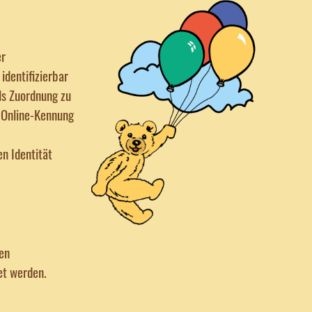
er
identifizierbar
els Zuordnung zu
 Online-Kennung
en Identität
ren
et werden.