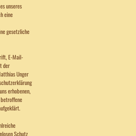
ces unseres
h eine
ine gesetzliche
ft, E-Mail-
t der
Matthias Unger
schutzerklärung
 uns erhobenen,
 betroffene
ufgeklärt.
hlreiche
nlosen Schutz