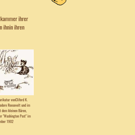
tzkammer ihrer
n ihnin ihren
rikatur vonCliford K.
odore Roosevelt und im
t dem kleinen Bären,
der "Washington Post" im
mber 1902