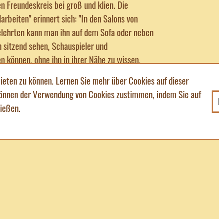
 Freundeskreis bei groß und klien. Die
arbeiten" erinnert sich: "In den Salons von
elehrten kann man ihn auf dem Sofa oder neben
 sitzend sehen, Schauspieler und
n können, ohne ihn in ihrer Nähe zu wissen,
 So hatte zum Beispiel einmal eine bekannte
ieten zu können. Lernen Sie mehr über Cookies auf dieser
ren Teddybären vergessen, als sie abends zur
können der Verwendung von Cookies zustimmen, indem Sie auf
uto mußte sofort zurückfahren, ihn zu holen. Der
ließen.
hrung wurde verzögert, denn die Opernsängerin
reten, als ihr Teddybär da war."
arianne Cieslik (Jülich-Koslar)
slik