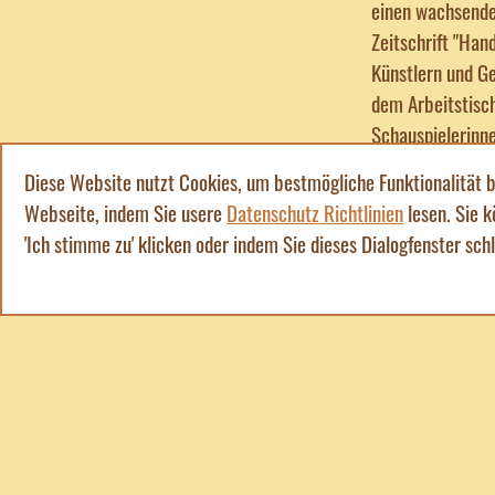
einen wachsenden
Zeitschrift "Hand
Künstlern und G
dem Arbeitstisch
Schauspielerinne
nicht auftreten.
Diese Website nutzt Cookies, um bestmögliche Funktionalität b
Opernsängerin ih
Webseite, indem Sie usere
Datenschutz Richtlinien
lesen. Sie 
Oper fuhr. Das A
'Ich stimme zu' klicken oder indem Sie dieses Dialogfenster sch
Beginn der Auffü
konnte erst auft
Quelle: Verlag M
Autor: Jürgen Cie