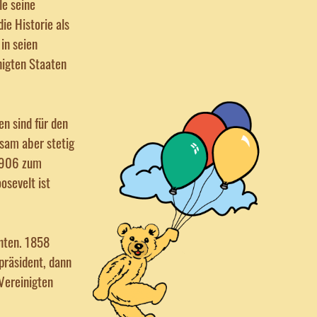
le seine
ie Historie als
in seien
nigten Staaten
n sind für den
gsam aber stetig
 1906 zum
osevelt ist
nten. 1858
ipräsident, dann
Vereinigten