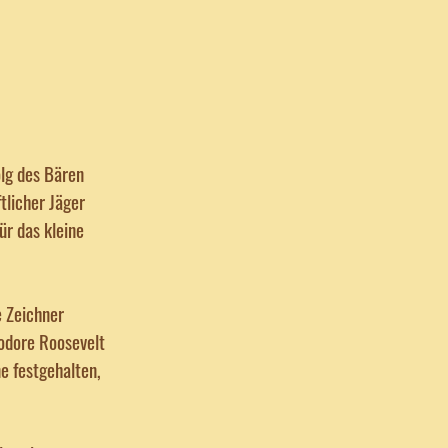
olg des Bären
tlicher Jäger
ür das kleine
e Zeichner
eodore Roosevelt
ne festgehalten,