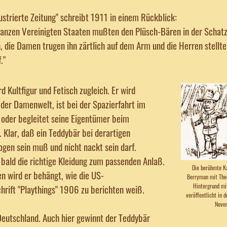
lustrierte Zeitung" schreibt 1911 in einem Rückblick:
 ganzen Vereinigten Staaten mußten den Plüsch-Bären in der Scha
, die Damen trugen ihn zärtlich auf dem Arm und die Herren stellte
."
d Kultfigur und Fetisch zugleich. Er wird
er Damenwelt, ist bei der Spazierfahrt im
 oder begleitet seine Eigentümer beim
Klar, daß ein Teddybär bei derartigen
gen sein muß und nicht nackt sein darf.
 bald die richtige Kleidung zum passenden Anlaß.
Die berühmte Ka
n wird er behängt, wie die US-
Berryman mit The
Hintergrund mi
hrift "Playthings" 1906 zu berichten weiß.
veröffentlicht in 
Nove
Deutschland. Auch hier gewinnt der Teddybär