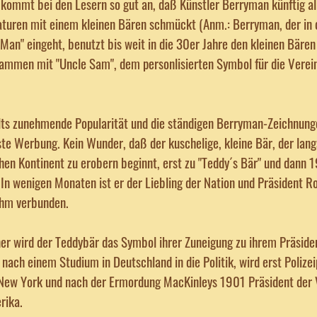
kommt bei den Lesern so gut an, daß Künstler Berryman künftig al
turen mit einem kleinen Bären schmückt (Anm.: Berryman, der in d
Man" eingeht, benutzt bis weit in die 30er Jahre den kleinen Bären 
ammen mit "Uncle Sam", dem personlisierten Symbol für die Verei
lts zunehmende Popularität und die ständigen Berryman-Zeichnunge
te Werbung. Kein Wunder, daß der kuschelige, kleine Bär, der lan
hen Kontinent zu erobern beginnt, erst zu "Teddy´s Bär" und dann
 In wenigen Monaten ist er der Liebling der Nation und Präsident Ro
ihm verbunden.
er wird der Teddybär das Symbol ihrer Zuneigung zu ihrem Präside
 nach einem Studium in Deutschland in die Politik, wird erst Polize
New York und nach der Ermordung MacKinleys 1901 Präsident der 
rika.